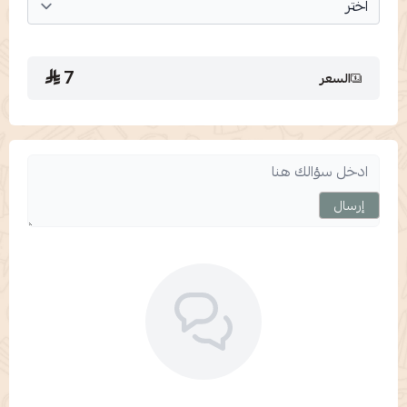
7
السعر
إرسال