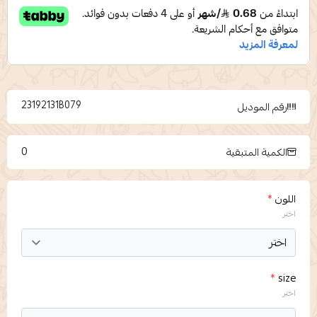
23192131B079
رقم الموديل
0
الكمية المتبقية
اللون
*
اختر
*
size
اختر