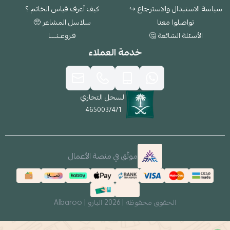
سياسة الاستبدال والاسترجاع ↪
كيف أعرف قياس الخاتم ؟
تواصلوا معنا
سلاسل المشاعر 🥺
الأسئلة الشائعة 🤔
فـروعـنــــا
خدمة العملاء
السجل التجاري
4650037471
موثّق في منصة الأعمال
الحقوق محفوظة | 2026
البارو | Albaroo