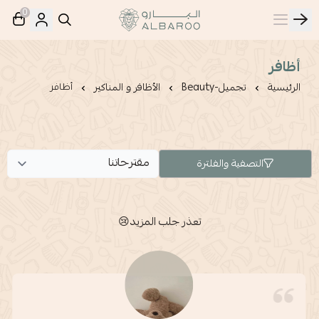
0
البارو | Albaroo
أظافر
الرئيسية
تجميل-Beauty
الأظافر و المناكير
أظافر
التصفية والفلترة
تعذر جلب المزيد😢