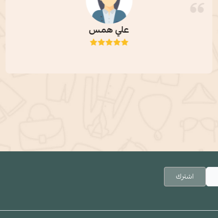
علي همس
اشترك