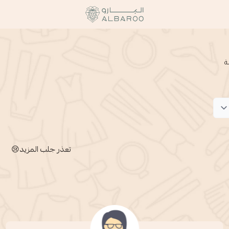
البارو | Albaroo
ة
تعذر جلب المزيد😢