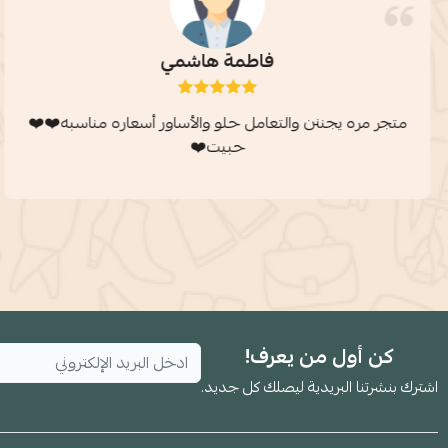
فاطمة هاشمي
متجر مره يجننن والتعامل حلو والأساور أسعاره مناسبه❤️❤️
حبيت❤️
كن أول من يعرف!
اشترك بنشرتنا البريدية ليصلك كل جديد.