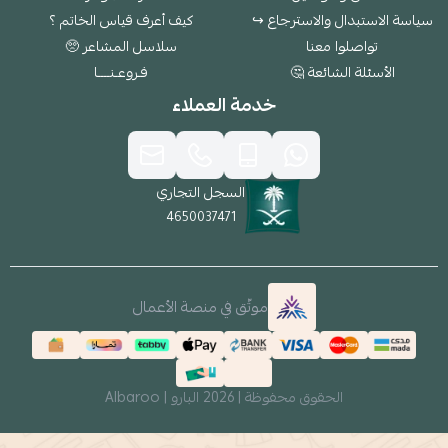
سياسة الاستبدال والاسترجاع ↪
كيف أعرف قياس الخاتم ؟
تواصلوا معنا
سلاسل المشاعر 🥺
الأسئلة الشائعة 🤔
فـروعـنــــا
خدمة العملاء
السجل التجاري
4650037471
موثّق في منصة الأعمال
الحقوق محفوظة | 2026
البارو | Albaroo