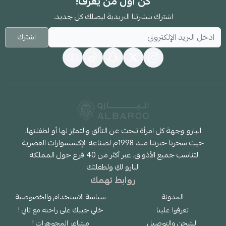
كن أول من يعرف!
اشترك بنشرتنا البريدية ليصلك كل جديد.
اشترك
البارو وجهة كل امرأة تبحث عن التألق والتميّز لها أو لطفلتها،
حيث سخرنا خبرتنا منذ 1998م لصناعة الإكسسوارات العصرية
لتناسب جميع الأذواق، عبر أكثر من 40 فرع حول المملكة.
البارو لكِ ولطفلتك
روابط تهمك
المدونة
سياسة الاستخدام والخصوصية
تعرفوا علينا
خلي جيبك على راحته مع تابي !
الشحن والتوصيل
مشاعر المجوهرات !