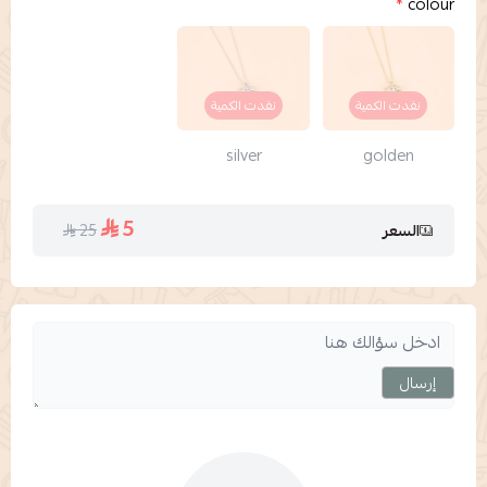
*
colour
نفدت الكمية
نفدت الكمية
silver
golden
5
25
السعر
إرسال