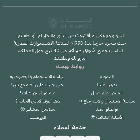
البارو وجهة كل امرأة تبحث عن التألق والتميّز لها أو لطفلتها،
حيث سخرنا خبرتنا منذ 1998م لصناعة الإكسسوارات العصرية
لتناسب جميع الأذواق، عبر أكثر من 40 فرع حول المملكة.
البارو لكِ ولطفلتك
روابط تهمك
المدونة
سياسة الاستخدام والخصوصية
تعرفوا علينا
خلي جيبك على راحته مع تابي !
الشحن والتوصيل
مشاعر المجوهرات !
سياسة الاستبدال والاسترجاع ↪
كيف أعرف قياس الخاتم ؟
تواصلوا معنا
سلاسل المشاعر 🥺
الأسئلة الشائعة 🤔
فـروعـنــــا
خدمة العملاء