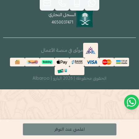
السجل التجاري
4650037471
موثّق في منصة الأعمال
الحقوق محفوظة | 2026
البارو | Albaroo
اعلمني عند التوفر