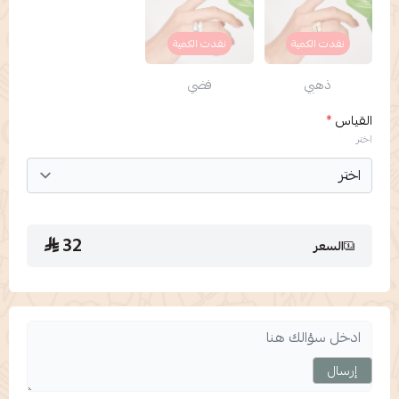
نفدت الكمية
نفدت الكمية
ذهبي
فضي
القياس
*
اختر
32
السعر
إرسال