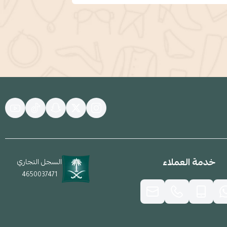
خدمة العملاء
السجل التجاري
4650037471