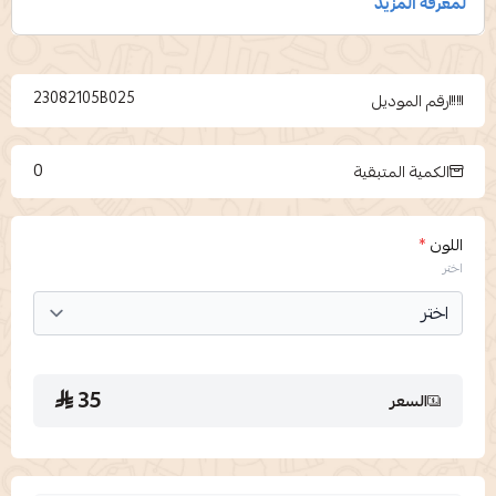
23082105B025
رقم الموديل
0
الكمية المتبقية
اللون
*
اختر
35
السعر