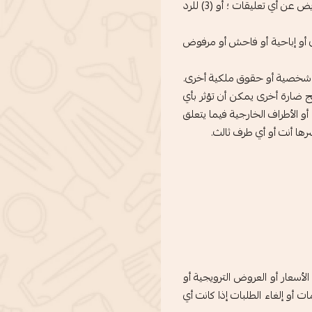
نشر ، توزيع ، ترجمة ، واستخدام أي وسيلة ترسلها إلينا بأي وسيلة أخرى. نحن لسنا ملزمين (1) بالحفاظ على أي تعليقات بسرية تامة ؛ (2) لدفع تعويض عن أي تعليقات ؛ أو (3) للرد
ري أو إباحية أو فاحش أو مرفوض
وق شخصية أو حقوق ملكية أخرى.
ج ضارة أخرى يمكن أن تؤثر بأي
و الأطراف الخارجية فيما يتعلق
ا أنت أو أي طرف ثالث.
سعار أو العروض الترويجية أو
أو إلغاء الطلبات إذا كانت أي