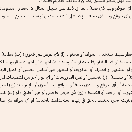
قت دون إشعار مسبق (بما في ذلك بعد تقديم طلبك) .
أي موقع ويب ذي صلة ، بما في ذلك على سبيل المثال لا الحصر ، معلومات ا
 أي موقع ويب ذي صلة ، للإشارة إلى أنه تم تعديل أو تحديث جميع المعلوم
 عليك استخدام الموقع أو محتواه: (أ) لأي غرض غير قانوني ؛ (ب) مطالبة الآخ
ن محلية أو فدرالية أو إقليمية أو حكومية ؛ (د) انتهاك أو انتهاك حقوق المل
ذى أو التشهير أو الافتراء أو التخويف أو التمييز على أساس الجنس أو الميل الج
ئة أو مضللة ؛ (ز) لتحميل أو نقل الفيروسات أو أي نوع آخر من التعليمات ال
دمة أو أي موقع ويب ذي صلة أو مواقع ويب أخرى أو الإنترنت ؛ (ح) لجمع
ريعة أو العنكبوت أو الزحف أو الكشط ؛ (ي) لأي غرض فاحش أو غير أخلاقي ؛ أو (ك) ل
الإنترنت. نحن نحتفظ بالحق في إنهاء استخدامك للخدمة أو أي موقع ذي صل