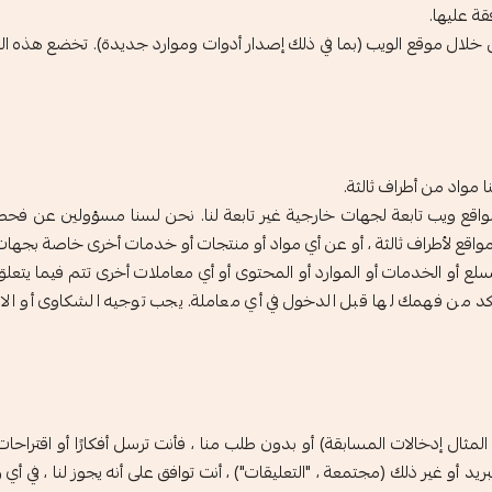
قة عليها.
ن خلال موقع الويب (بما في ذلك إصدار أدوات وموارد جديدة). تخضع هذه ال
واد من أطراف ثالثة.
اقع ويب تابعة لجهات خارجية غير تابعة لنا. نحن لسنا مسؤولين عن فحص 
اقع لأطراف ثالثة ، أو عن أي مواد أو منتجات أو خدمات أخرى خاصة بجهات
سلع أو الخدمات أو الموارد أو المحتوى أو أي معاملات أخرى تتم فيما يتع
كد من فهمك لها قبل الدخول في أي معاملة. يجب توجيه الشكاوى أو الادع
مثال إدخالات المسابقة) أو بدون طلب منا ، فأنت ترسل أفكارًا أو اقتراحات
لبريد أو غير ذلك (مجتمعة ، "التعليقات") ، أنت توافق على أنه يجوز لنا ، في أي