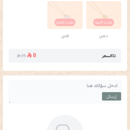
نفدت الكمية
نفدت الكمية
ذهبي
فضي
8
25
السعر
إرسال