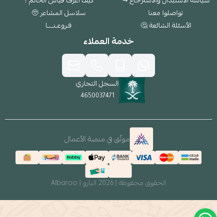
سياسة الاستبدال والاسترجاع ↪
كيف أعرف قياس الخاتم ؟
تواصلوا معنا
سلاسل المشاعر 🥺
الأسئلة الشائعة 🤔
فـروعـنــــا
خدمة العملاء
السجل التجاري
4650037471
موثّق في منصة الأعمال
الحقوق محفوظة | 2026
البارو | Albaroo