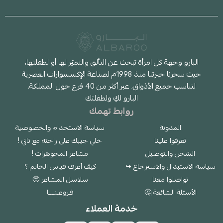
البارو وجهة كل امرأة تبحث عن التألق والتميّز لها أو لطفلتها،
حيث سخرنا خبرتنا منذ 1998م لصناعة الإكسسوارات العصرية
لتناسب جميع الأذواق، عبر أكثر من 40 فرع حول المملكة.
البارو لكِ ولطفلتك
روابط تهمك
المدونة
سياسة الاستخدام والخصوصية
تعرفوا علينا
خلي جيبك على راحته مع تابي !
الشحن والتوصيل
مشاعر المجوهرات !
سياسة الاستبدال والاسترجاع ↪
كيف أعرف قياس الخاتم ؟
تواصلوا معنا
سلاسل المشاعر 🥺
الأسئلة الشائعة 🤔
فـروعـنــــا
خدمة العملاء