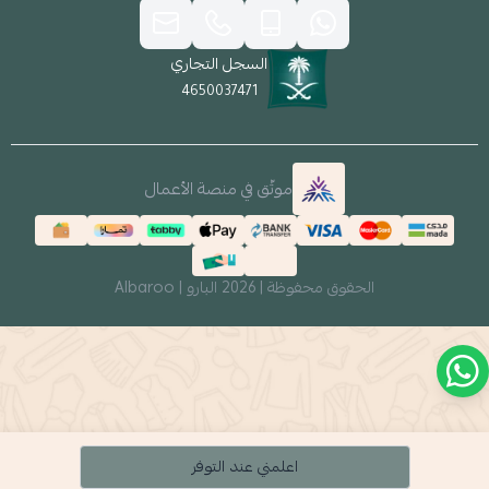
السجل التجاري
4650037471
موثّق في منصة الأعمال
الحقوق محفوظة | 2026
البارو | Albaroo
اعلمني عند التوفر