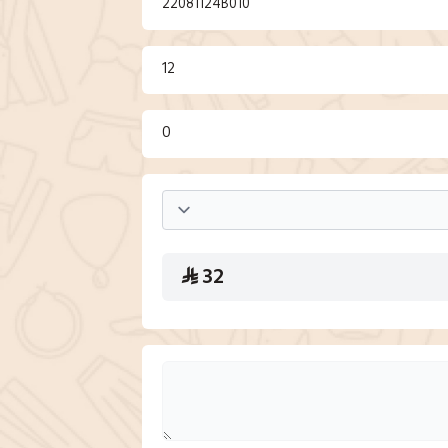
22081124B010
12
0
32