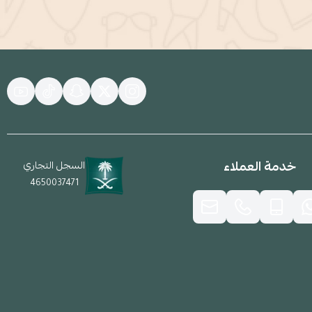
خدمة العملاء
السجل التجاري
4650037471