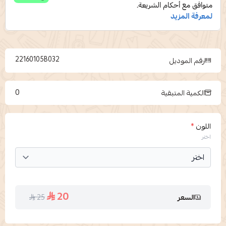
22160105B032
رقم الموديل
0
الكمية المتبقية
اللون
*
اختر
20
25
السعر