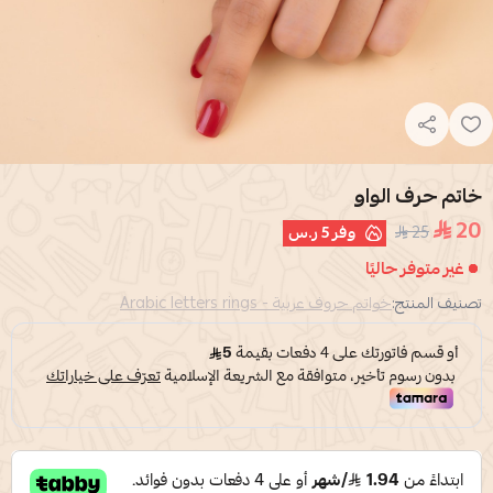
خاتم حرف الواو
20
25
وفر
5 ر.س
غير متوفر حاليًا
تصنيف المنتج:
خواتم حروف عربية - Arabic letters rings