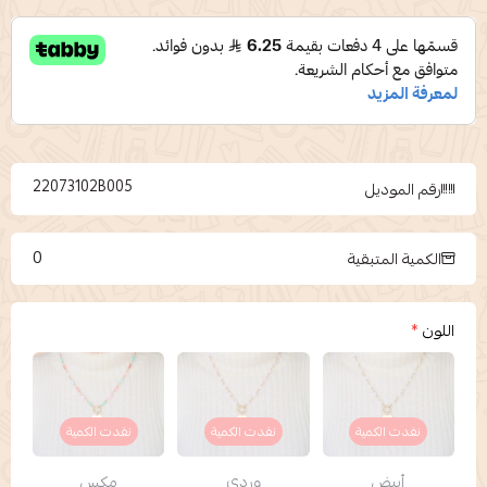
22073102B005
رقم الموديل
0
الكمية المتبقية
اللون
*
نفدت الكمية
نفدت الكمية
نفدت الكمية
أبيض
وردي
مكس