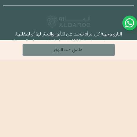
البارو وجهة كل امرأة تبحث عن التألق والتميّز لها أو لطفلتها،
حيث سخرنا خبرتنا منذ 1998م لصناعة الإكسسوارات العصرية
لتناسب جميع الأذواق، عبر أكثر من 40 فرع حول المملكة.
اعلمني عند التوفر
البارو لكِ ولطفلتك
روابط تهمك
المدونة
سياسة الاستخدام والخصوصية
تعرفوا علينا
خلي جيبك على راحته مع تابي !
الشحن والتوصيل
مشاعر المجوهرات !
سياسة الاستبدال والاسترجاع ↪
كيف أعرف قياس الخاتم ؟
تواصلوا معنا
سلاسل المشاعر 🥺
الأسئلة الشائعة 🤔
فـروعـنــــا
خدمة العملاء