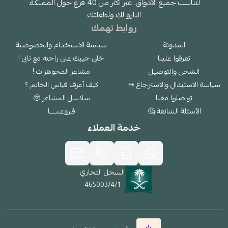
لتناسب جميع الأذواق، عبر أكثر من 40 فرع حول المملكة.
البارو لكِ ولطفلتك
روابط تهمك
المدونة
سياسة الاستخدام والخصوصية
تعرفوا علينا
خلي جيبك على راحته مع تابي !
الشحن والتوصيل
مشاعر المجوهرات !
سياسة الاستبدال والاسترجاع ↪
كيف أعرف قياس الخاتم ؟
تواصلوا معنا
سلاسل المشاعر 🥺
الأسئلة الشائعة 🤔
فـروعـنــــا
خدمة العملاء
السجل التجاري
4650037471