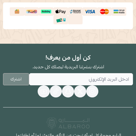
كن أول من يعرف!
اشترك بنشرتنا البريدية ليصلك كل جديد.
اشترك
البارو وجهة كل امرأة تبحث عن التألق والتميّز لها أو لطفلتها،