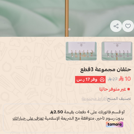
حلقان مجموعة 3قطع
10
27
وفر
17 ر.س
غير متوفر حاليًا
تصنيف المنتج:
أقراط مجموعة