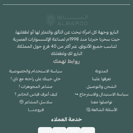
البارو وجهة كل امرأة تبحث عن التألق والتميّز لها أو لطفلتها،
حيث سخرنا خبرتنا منذ 1998م لصناعة الإكسسوارات العصرية
لتناسب جميع الأذواق، عبر أكثر من 40 فرع حول المملكة.
البارو لكِ ولطفلتك
روابط تهمك
المدونة
سياسة الاستخدام والخصوصية
تعرفوا علينا
خلي جيبك على راحته مع تابي !
الشحن والتوصيل
مشاعر المجوهرات !
سياسة الاستبدال والاسترجاع ↪
كيف أعرف قياس الخاتم ؟
تواصلوا معنا
سلاسل المشاعر 🥺
الأسئلة الشائعة 🤔
فـروعـنــــا
خدمة العملاء