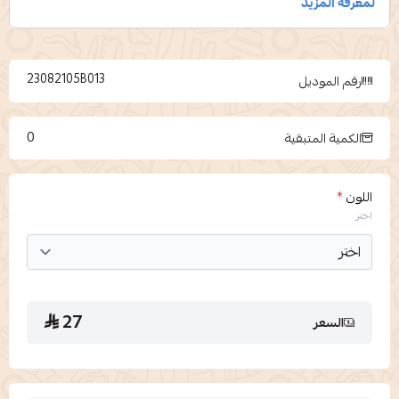
23082105B013
رقم الموديل
0
الكمية المتبقية
اللون
*
اختر
27
السعر