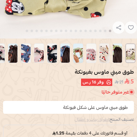
طوق ميني ماوس بفيونكة
5
21
وفر
16 ر.س
غير متوفر حاليًا
طوق ميني ماوس على شكل فيونكة
تصنيف المنتج:
اطواق بنات و اطفال