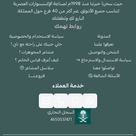
حيث سخرنا خبرتنا منذ 1998م لصناعة الإكسسوارات العصرية
لتناسب جميع الأذواق، عبر أكثر من 40 فرع حول المملكة.
البارو لكِ ولطفلتك
روابط تهمك
المدونة
سياسة الاستخدام والخصوصية
تعرفوا علينا
خلي جيبك على راحته مع تابي !
الشحن والتوصيل
مشاعر المجوهرات !
سياسة الاستبدال والاسترجاع ↪
كيف أعرف قياس الخاتم ؟
تواصلوا معنا
سلاسل المشاعر 🥺
الأسئلة الشائعة 🤔
فـروعـنــــا
خدمة العملاء
السجل التجاري
4650037471