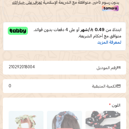
21029201B004
رقم الموديل
0
الكمية المتبقية
اللون
*