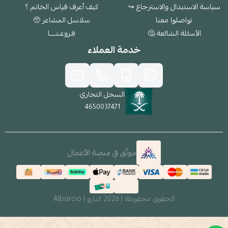
سياسة الاستبدال والاسترجاع ↪
كيف أعرف قياس الخاتم ؟
تواصلوا معنا
سلاسل المشاعر 🥺
الأسئلة الشائعة 🤔
فـروعـنــــا
خدمة العملاء
السجل التجاري
4650037471
موثّق في منصة الأعمال
الحقوق محفوظة | 2026
البارو | Albaroo