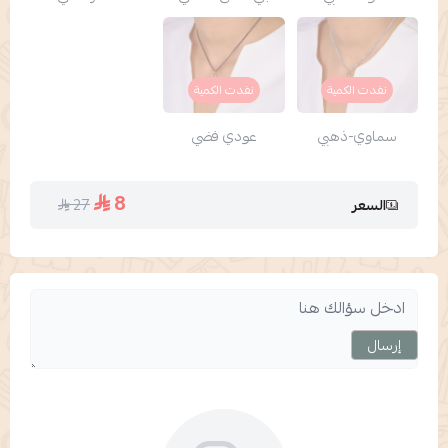
نفدت الكمية
نفدت الكمية
سماوي-ذهبي
عودي فضي
8
27
السعر
إرسال