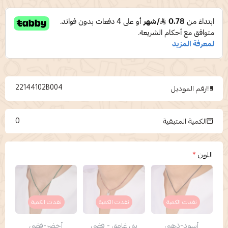
22144102B004
رقم الموديل
0
الكمية المتبقية
اللون
*
نفدت الكمية
نفدت الكمية
نفدت الكمية
أسود-ذهبي
بني غامق - فضي
أخضر-فضي