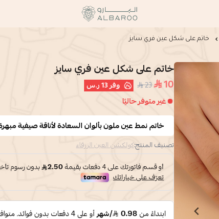
البارو | Albaroo
خاتم على شكل عين فري سايز
خاتم على شكل عين فري سايز
10
23
وفر
13 ر.س
غير متوفر حاليًا
خاتم نمط عين ملون بألوان السعادة لأناقة صيفية مبهر
تصنيف المنتج:
كولكشن العين الزرقاء