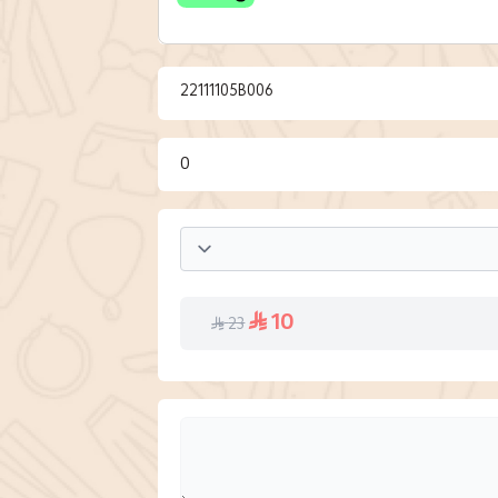
22111105B006
0
10
23