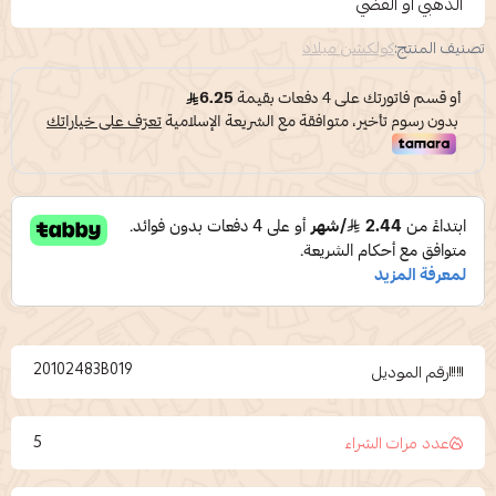
الذهبي أو الفضي
تصنيف المنتج:
كولكشن ميلاد
20102483B019
رقم الموديل
5
عدد مرات الشراء