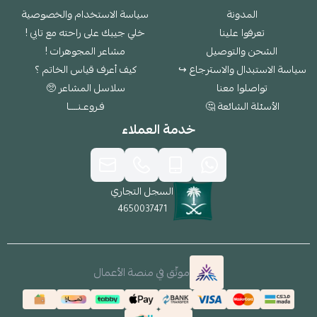
المدونة
سياسة الاستخدام والخصوصية
تعرفوا علينا
خلي جيبك على راحته مع تابي !
الشحن والتوصيل
مشاعر المجوهرات !
سياسة الاستبدال والاسترجاع ↪
كيف أعرف قياس الخاتم ؟
تواصلوا معنا
سلاسل المشاعر 🥺
الأسئلة الشائعة 🤔
فـروعـنــــا
خدمة العملاء
السجل التجاري
4650037471
موثّق في منصة الأعمال