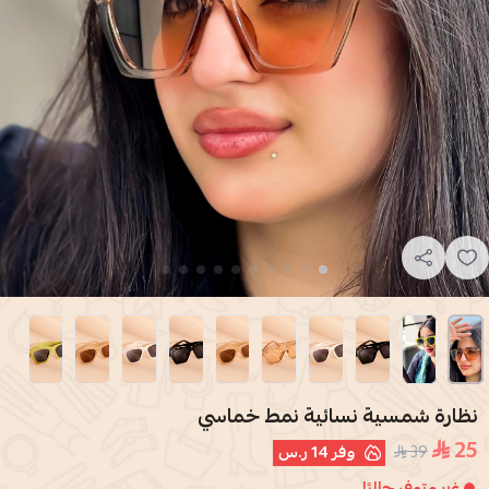
نظارة شمسية نسائية نمط خماسي
25
39
وفر
14 ر.س
غير متوفر حاليًا