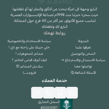
البارو وجهة كل امرأة تبحث عن التألق والتميّز لها أو لطفلتها،
حيث سخرنا خبرتنا منذ 1998م لصناعة الإكسسوارات العصرية
لتناسب جميع الأذواق، عبر أكثر من 40 فرع حول المملكة.
البارو لكِ ولطفلتك
روابط تهمك
المدونة
سياسة الاستخدام والخصوصية
تعرفوا علينا
خلي جيبك على راحته مع تابي !
الشحن والتوصيل
مشاعر المجوهرات !
سياسة الاستبدال والاسترجاع ↪
كيف أعرف قياس الخاتم ؟
تواصلوا معنا
سلاسل المشاعر 🥺
الأسئلة الشائعة 🤔
فـروعـنــــا
خدمة العملاء
السجل التجاري
4650037471