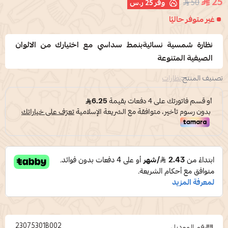
25
50
وفر
25 ر.س
غير متوفر حاليًا
نظارة شمسية نسائيةبنمط سداسي مع اختيارك من الالوان
الصيفية المتنوعة
تصنيف المنتج:
نظارات
23075301B002
رقم الموديل