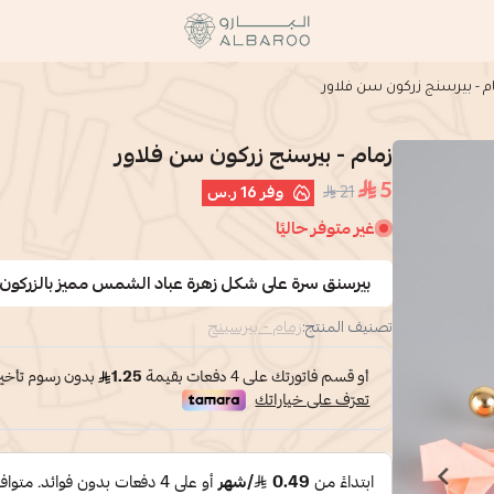
البارو | Albaroo
م - بيرسنج زركون سن فلاور
زمام - بيرسنج زركون سن فلاور
5
21
وفر
16 ر.س
غير متوفر حاليًا
بيرسنق سرة على شكل زهرة عباد الشمس مميز بالزركون و
تصنيف المنتج:
زمام - بيرسينج