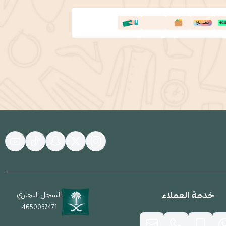
خدمة العملاء
السجل التجاري
4650037471