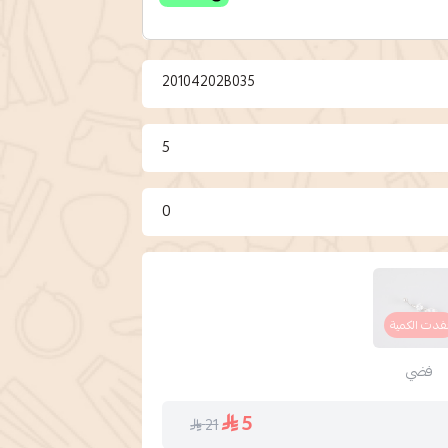
20104202B035
5
0
فدت الكمية
فضي
5
21