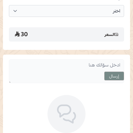
30
السعر
إرسال