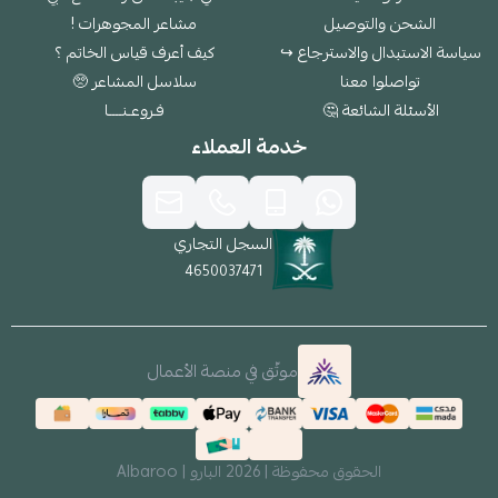
الشحن والتوصيل
مشاعر المجوهرات !
سياسة الاستبدال والاسترجاع ↪
كيف أعرف قياس الخاتم ؟
تواصلوا معنا
سلاسل المشاعر 🥺
الأسئلة الشائعة 🤔
فـروعـنــــا
خدمة العملاء
السجل التجاري
4650037471
موثّق في منصة الأعمال
الحقوق محفوظة | 2026
البارو | Albaroo