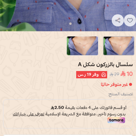
سلسال بالزركون شكل A
10
29
وفر
19 ر.س
غير متوفر حاليًا
تصنيف المنتج: