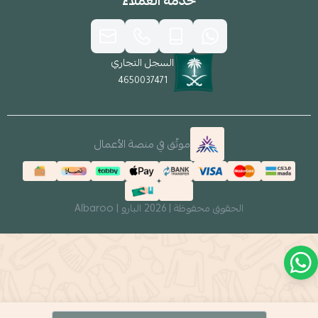
خدمة العملاء
السجل التجاري
4650037471
موثّق في منصة الأعمال
الحقوق محفوظة | 2026
البارو | Albaroo