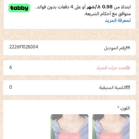
22269102B004
رقم الموديل
6
عدد مرات الشراء
0
الكمية المتبقية
اللون
*
نفدت الكمية
نفدت الكمية