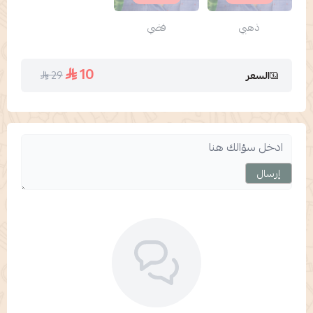
ذهبي
فضي
10
29
السعر
إرسال