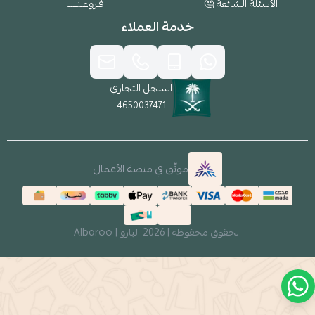
الأسئلة الشائعة 🤔
فـروعـنــــا
خدمة العملاء
السجل التجاري
4650037471
موثّق في منصة الأعمال
الحقوق محفوظة | 2026
البارو | Albaroo