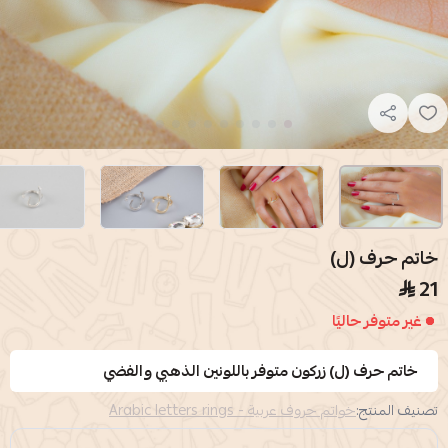
خاتم حرف (ل)
21
غير متوفر حاليًا
خاتم حرف (ل) زركون متوفر باللونين الذهبي والفضي
تصنيف المنتج:
خواتم حروف عربية - Arabic letters rings