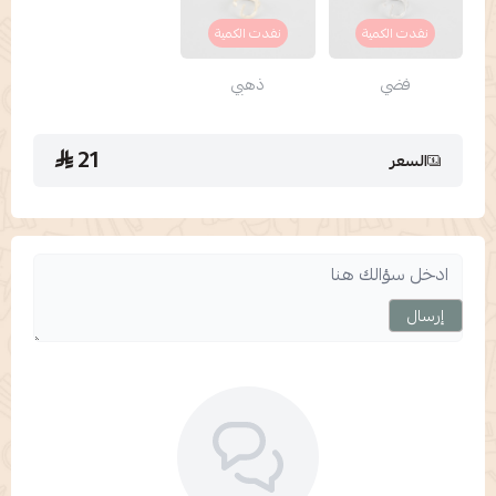
نفدت الكمية
نفدت الكمية
فضي
ذهبي
21
السعر
إرسال