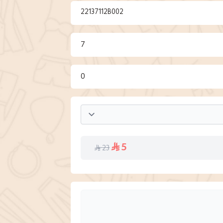
22137112B002
7
0
5
23