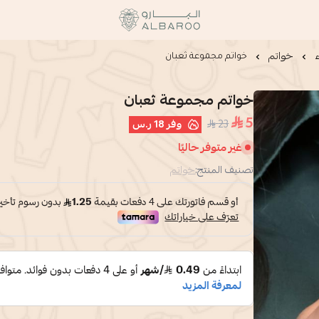
البارو | Albaroo
خواتم
خواتم مجموعة ثعبان
خواتم مجموعة ثعبان
5
23
وفر
18 ر.س
غير متوفر حاليًا
تصنيف المنتج:
خواتم