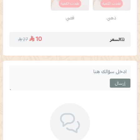
نفدت الكمية
نفدت الكمية
ذهبي
فضي
10
27
السعر
إرسال