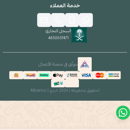
خدمة العملاء
السجل التجاري
4650037471
موثّق في منصة الأعمال
الحقوق محفوظة | 2026
البارو | Albaroo