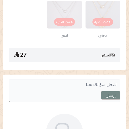
نفدت الكمية
نفدت الكمية
ذهبي
فضي
27
السعر
إرسال