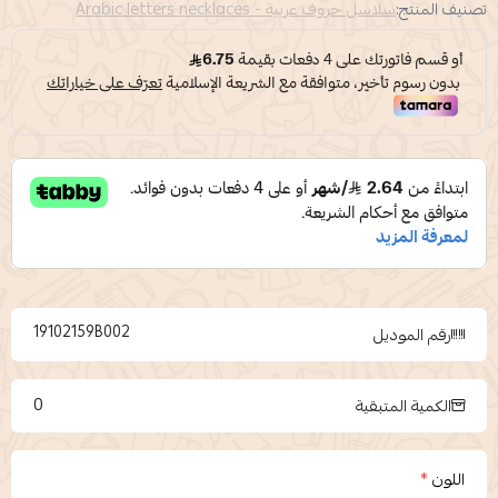
تصنيف المنتج:
سلاسل حروف عربية - Arabic letters necklaces
19102159B002
رقم الموديل
0
الكمية المتبقية
اللون
*