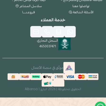
تواصلوا معنا
سلاسل المشاعر 🥺
الأسئلة الشائعة 🤔
فـروعـنــــا
خدمة العملاء
السجل التجاري
4650037471
موثّق في منصة الأعمال
الحقوق محفوظة | 2026
البارو | Albaroo