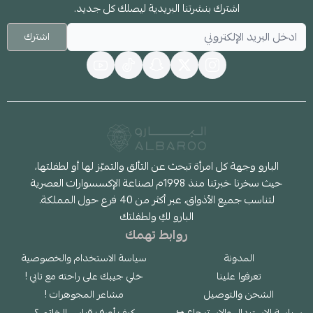
اشترك بنشرتنا البريدية ليصلك كل جديد.
اشترك
البارو وجهة كل امرأة تبحث عن التألق والتميّز لها أو لطفلتها،
حيث سخرنا خبرتنا منذ 1998م لصناعة الإكسسوارات العصرية
لتناسب جميع الأذواق، عبر أكثر من 40 فرع حول المملكة.
البارو لكِ ولطفلتك
روابط تهمك
المدونة
سياسة الاستخدام والخصوصية
تعرفوا علينا
خلي جيبك على راحته مع تابي !
الشحن والتوصيل
مشاعر المجوهرات !
سياسة الاستبدال والاسترجاع ↪
كيف أعرف قياس الخاتم ؟