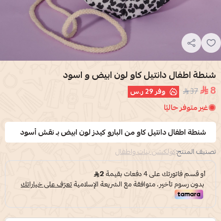
شنطة اطفال دانتيل كاو لون ابيض و اسود
8
37
وفر
29 ر.س
غير متوفر حاليًا
شنطة اطفال دانتيل كاو من البارو كيدز لون ابيض بـ نقش أسود
تصنيف المنتج:
كولكشن بنات واطفال