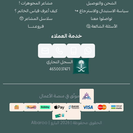
الشحن والتوصيل
مشاعر المجوهرات !
سياسة الاستبدال والاسترجاع ↪
كيف أعرف قياس الخاتم ؟
تواصلوا معنا
سلاسل المشاعر 🥺
الأسئلة الشائعة 🤔
فـروعـنــــا
خدمة العملاء
السجل التجاري
4650037471
موثّق في منصة الأعمال
الحقوق محفوظة | 2026
البارو | Albaroo