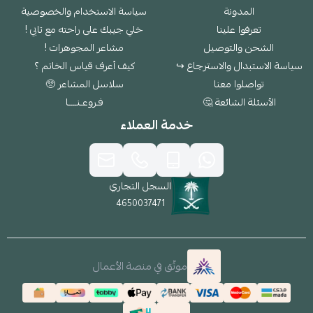
المدونة
سياسة الاستخدام والخصوصية
تعرفوا علينا
خلي جيبك على راحته مع تابي !
الشحن والتوصيل
مشاعر المجوهرات !
سياسة الاستبدال والاسترجاع ↪
كيف أعرف قياس الخاتم ؟
تواصلوا معنا
سلاسل المشاعر 🥺
الأسئلة الشائعة 🤔
فـروعـنــــا
خدمة العملاء
السجل التجاري
4650037471
موثّق في منصة الأعمال