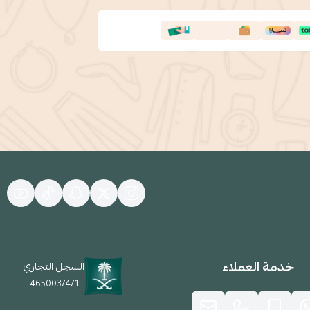
خدمة العملاء
السجل التجاري
4650037471