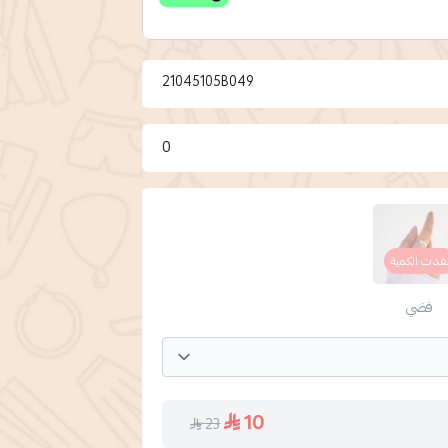
21045105B049
0
فدت الكمية
فضي
10
23