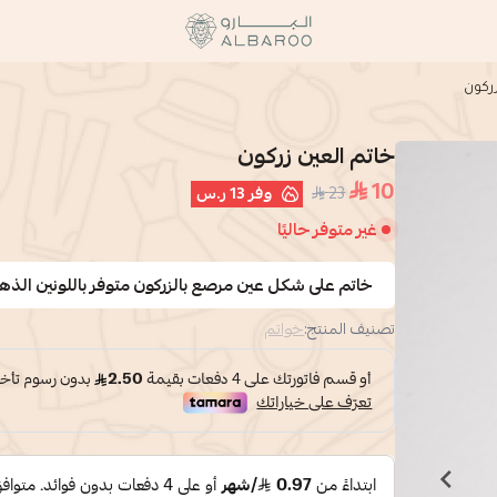
البارو | Albaroo
زركون
خاتم العين زركون
10
23
وفر
13 ر.س
غير متوفر حاليًا
خاتم على شكل عين مرصع بالزركون متوفر باللونين الذه
تصنيف المنتج:
خواتم