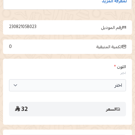
23082105B023
رقم الموديل
0
الكمية المتبقية
اللون
*
اختر
32
السعر