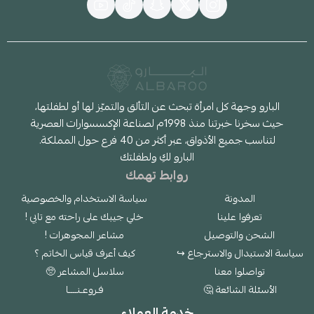
البارو وجهة كل امرأة تبحث عن التألق والتميّز لها أو لطفلتها،
حيث سخرنا خبرتنا منذ 1998م لصناعة الإكسسوارات العصرية
لتناسب جميع الأذواق، عبر أكثر من 40 فرع حول المملكة.
البارو لكِ ولطفلتك
روابط تهمك
المدونة
سياسة الاستخدام والخصوصية
تعرفوا علينا
خلي جيبك على راحته مع تابي !
الشحن والتوصيل
مشاعر المجوهرات !
سياسة الاستبدال والاسترجاع ↪
كيف أعرف قياس الخاتم ؟
تواصلوا معنا
سلاسل المشاعر 🥺
الأسئلة الشائعة 🤔
فـروعـنــــا
خدمة العملاء